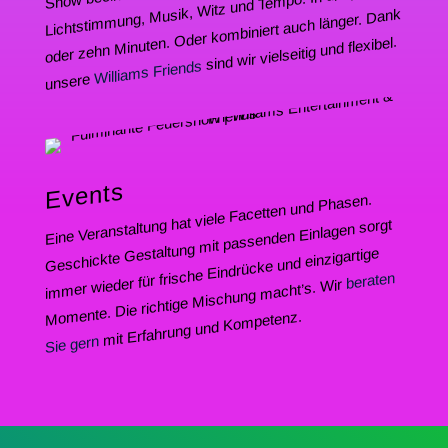
Licht­stim­mung, Musik, Witz und Tempo. In drei, fünf
oder zehn Minuten. Oder kombi­niert auch länger. Dank
sind wir vielsei­tig und flexibel.
Williams Friends
unsere
Events
Eine Veran­stal­tung hat viele Facet­ten und Phasen.
Geschick­te Gestal­tung mit passen­den Einla­gen sorgt
immer wieder für frische Eindrü­cke und einzig­ar­ti­ge
beraten
Momen­te. Die richti­ge Mischung macht’s. Wir
mit Erfah­rung und Kompetenz.
Sie gern