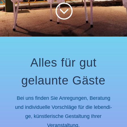
;
Alles für gut
gelaun­te Gäste
Bei uns finden Sie Anregun­gen, Beratung
und indivi­du­el­le Vorschlä­ge für die leben­di­
ge, künst­le­ri­sche Gestal­tung Ihrer
Veranstaltung.