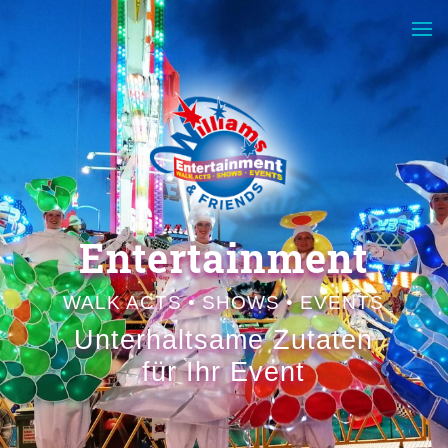
Enter­tain­ment
WALK ACTS • SHOWS • EVENTS
Unter­halt­sa­me Zutaten
für Ihr Event