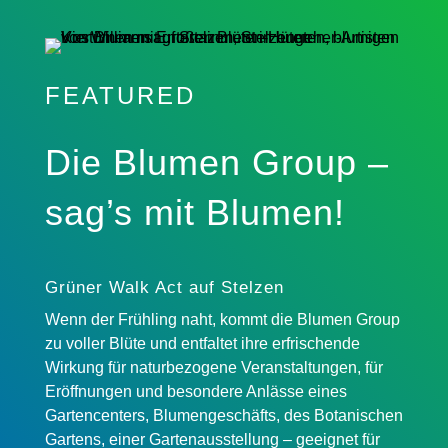
FEATURED
Die Blumen Group –
sag’s mit Blumen!
Grüner Walk Act auf Stelzen
Wenn der Frühling naht, kommt die Blumen Group
zu voller Blüte und entfal­tet ihre erfri­schen­de
Wirkung für natur­be­zo­ge­ne Veran­stal­tun­gen, für
Eröff­nun­gen und beson­de­re Anläs­se eines
Garten­cen­ters, Blumen­ge­schäfts, des Botani­schen
Gartens, einer Garten­aus­stel­lung – geeig­net für