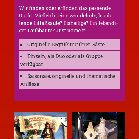
Wir finden oder erfin­den das passen­de
Outfit. Vielleicht eine wandeln­de, leuch­
ten­de Litfaß­säu­le? Eishei­li­ge? Ein leben­di­
ger Laubbaum? Just name it!
Origi­nel­le Begrü­ßung Ihrer Gäste
Einzeln, als Duo oder als Gruppe
verfügbar
Saiso­na­le, origi­nel­le und thema­ti­sche
Anlässe